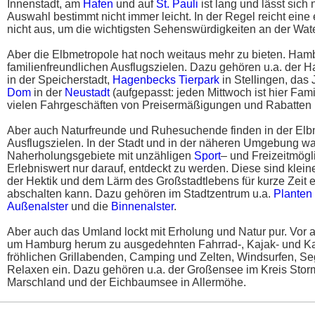
Innenstadt, am
Hafen
und auf
St. Pauli
ist lang und lässt sich n
Auswahl bestimmt nicht immer leicht. In der Regel reicht ein
nicht aus, um die wichtigsten Sehenswürdigkeiten an der Wate
Aber die Elbmetropole hat noch weitaus mehr zu bieten. Hambu
familienfreundlichen Ausflugszielen. Dazu gehören u.a. de
in der Speicherstadt,
Hagenbecks Tierpark
in Stellingen, das
Dom
in der
Neustadt
(aufgepasst: jeden Mittwoch ist hier Fam
vielen Fahrgeschäften von Preisermäßigungen und Rabatten pr
Aber auch Naturfreunde und Ruhesuchende finden in der Elb
Ausflugszielen. In der Stadt und in der näheren Umgebung wa
Naherholungsgebiete mit unzähligen
Sport
– und Freizeitmög
Erlebniswert nur darauf, entdeckt zu werden. Diese sind kle
der Hektik und dem Lärm des Großstadtlebens für kurze Zeit 
abschalten kann. Dazu gehören im Stadtzentrum u.a.
Planten
Außenalster
und die
Binnenalster
.
Aber auch das Umland lockt mit Erholung und Natur pur. Vor 
um Hamburg herum zu ausgedehnten Fahrrad-, Kajak- und Ka
fröhlichen Grillabenden, Camping und Zelten, Windsurfen, 
Relaxen ein. Dazu gehören u.a. der Großensee im Kreis Stor
Marschland und der Eichbaumsee in Allermöhe.