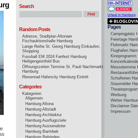
urg
Search
Urlaub in Hamburg
Pages
Random Posts
Campingplatz 
Adresse, Stadtplan Altonaer
Feiertage Ham
Fischauktionshalle Hamburg
Flohmarkt Ham
Lange Reihe St. Georg Hamburg Einkaufen,
Flughafen Ham
Shopping
Kinoprogramm
Fussball EM 2024 Fanfest Hamburg
Heiligengeistfeld Bus
Konzertkalend
Öffnungszeiten Termine St. Pauli Nachtmarkt
Messetermine
Hamburg
Restaurantführ
Riesenrad Hafencity Hamburg Eintritt
Schulferien H
Staumelder Ha
Categories
Theaterprogr
Kategorien
Werbung
Allgemein
Wetter Hambur
Hamburg Altona
Disclaimer Dat
Hamburg Altstadt
Impressum
Hamburg Architektur
Hamburg Ausflugsziele
Hamburg Aussenalster
ie
Hamburg Barmbek
ss
Hamburg Behörden