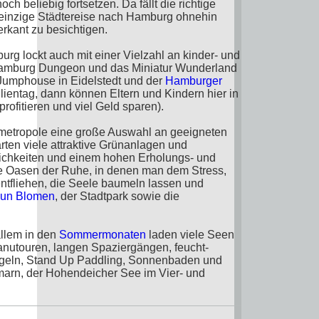
och beliebig fortsetzen. Da fällt die richtige
e einzige Städtereise nach Hamburg ohnehin
rkant zu besichtigen.
rg lockt auch mit einer Vielzahl an kinder- und
r Hamburg Dungeon und das Miniatur Wunderland
 Jumphouse in Eidelstedt und der
Hamburger
ilientag, dann können Eltern und Kindern hier in
ofitieren und viel Geld sparen).
metropole eine große Auswahl an geeigneten
rten viele attraktive Grünanlagen und
lichkeiten und einem hohen Erholungs- und
ine Oasen der Ruhe, in denen man dem Stress,
entfliehen, die Seele baumeln lassen und
 un Blomen
, der Stadtpark sowie die
allem in den
Sommermonaten
laden viele Seen
nutouren, langen Spaziergängen, feucht-
Segeln, Stand Up Paddling, Sonnenbaden und
marn, der Hohendeicher See im Vier- und