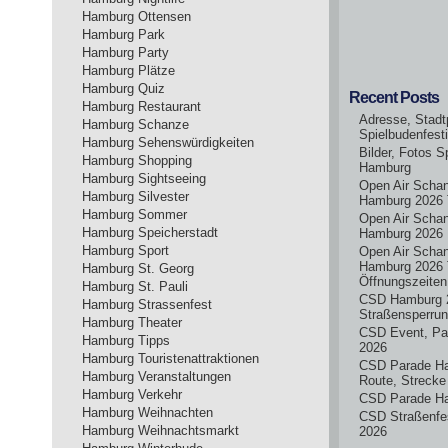
Hamburg Ottensen
Hamburg Park
Hamburg Party
Hamburg Plätze
Hamburg Quiz
Recent Posts
Hamburg Restaurant
Adresse, Stadt
Hamburg Schanze
Spielbudenfest
Hamburg Sehenswürdigkeiten
Bilder, Fotos S
Hamburg Shopping
Hamburg
Hamburg Sightseeing
Open Air Scha
Hamburg Silvester
Hamburg 2026 
Hamburg Sommer
Open Air Scha
Hamburg Speicherstadt
Hamburg 2026
Hamburg Sport
Open Air Scha
Hamburg 2026 
Hamburg St. Georg
Öffnungszeiten
Hamburg St. Pauli
CSD Hamburg 
Hamburg Strassenfest
Straßensperru
Hamburg Theater
CSD Event, Pa
Hamburg Tipps
2026
Hamburg Touristenattraktionen
CSD Parade H
Hamburg Veranstaltungen
Route, Strecke
Hamburg Verkehr
CSD Parade H
Hamburg Weihnachten
CSD Straßenfe
Hamburg Weihnachtsmarkt
2026