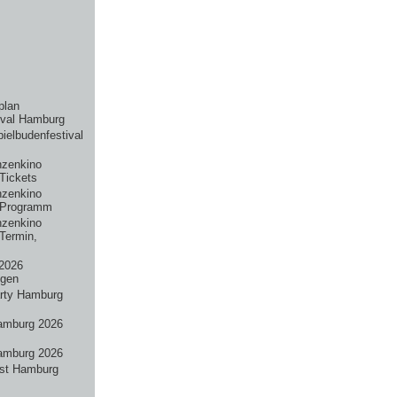
plan
ival Hamburg
pielbudenfestival
nzenkino
Tickets
nzenkino
 Programm
nzenkino
Termin,
2026
ngen
rty Hamburg
amburg 2026
amburg 2026
st Hamburg