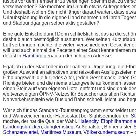
lustlos vor dem Fernseher zu verbringen oder im Bett zu versch
verschwenden? Sie möchten im Urlaub etwas Aufregendes er
Und deshalb wollen Sie nicht länger darauf warten, dass etwas
Urlaubsplanung in die eigene Hand nehmen und ihren Tagesa
und Stadtrundgängen selber aktiv gestalten?
Eine gute Entscheidung! Denn schließlich ist das ja die schön
deshalb auch bestmöglich ausnutzen. Wer seinen Kurzurlaub 
Luft verbringen möchte, die vielen verschiedenen Gesichter e
will und auch einmal die Facetten einer Stadt kennenlernen mö
der ist in
Hamburg
genau an der richtigen Adresse.
Egal, ob in der Stadt oder in der näheren Umgebung: die Elbm
großen Auswahl an attraktiven und reizvollen Ausflugszielen m
Erholungswert, die für jedes Alter, jeden Geschmack, jeden 
Richtige bieten und die niemals Langweile aufkommen lassen.
einen Steinwurf vom eigenen Hotel entfernt und sind dank d
weitverzweigten ÖPNV-Netzes für Besucher aus allen Richtun
Nahverkehrsmitteln wie Bus und Bahn schnell, leicht und beq
Wer sich für das Standard-Touristenprogramm entscheidet und
und Wahrzeichen in der Hansestadt bei Sightseeingtouren,
St
möchte, der hat die Qual der Wahl.
Hafencity
,
Elbphilharmoni
Landungsbrücken
,
Jungfernstieg
, Außenalster, Binnenalster,
S
Schanzenviertel
,
Maritimes Museum
,
Völkerkundemuseum
– d