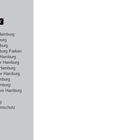
Hamburg
burg
burg
burg Parken
 Hamburg
er Hamburg
 Hamburg
er Hamburg
amburg
mburg
amm Hamburg
g
enschutz