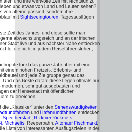
lafen und ihre wertvolle Zeit mit Nichtstun zu
leben und etwas von Land und Leuten sehen?
 von alleine passiert, sondern ihre
blauf mit
Sightseeingtouren
, Tagesausflügen
ste Zeit des Jahres, und diese sollte man
gerne abwechslungsreich und an der frischen
iner Stadt live und aus nächster Nähe entdecken
chte, die nicht in jedem Reiseführer stehen,
etropole lockt das ganze Jahr über mit einer
it einem hohen Freizeit-, Erlebnis- und
Geldbeutel und jede Zielgruppe genau das
 Und das Beste daran: diese liegen oftmals nur
es modernen, sehr gut ausgebauten und
gen der Hansestadt mit öffentlichen
uem zu erreichen.
 die „Klassiker“ unter den
Sehenswürdigkeiten
adtrundfahrten
und
Hafenrundfahrten
entdecken
e
,
Speicherstadt
,
Rickmer Rickmers
,
t. Michaelis
, Reeperbahn,
Altonaer Fischmarkt
,
ie Liste von interessanten Ausflugszielen in der