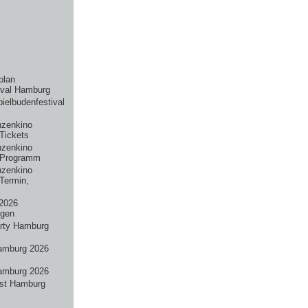
plan
ival Hamburg
pielbudenfestival
nzenkino
Tickets
nzenkino
 Programm
nzenkino
Termin,
2026
ngen
rty Hamburg
amburg 2026
amburg 2026
st Hamburg