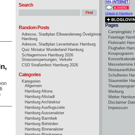
Search
Urlaub in Hamburg
Pages
Random Posts
Campingplatz 
Adresse, Stadtplan Elbwanderweg Övelgönne
Feiertage Ham
Hamburg
Flohmarkt Ham
Adresse, Stadtplan Levantehaus Hamburg
Flughafen Ham
Quiz Miniatur Wunderland Hamburg
Kinoprogramm
Schlagermove Hamburg 2026
Konzertkalend
Strassensperrungen, Verkehr
Messetermine
n,
CSD Straßenfest Hamburg 2026
Restaurantführ
Categories
Schulferien H
Staumelder Ha
Kategorien
von
Allgemein
Theaterprogr
26
Hamburg Altona
Werbung
n
Hamburg Altstadt
Wetter Hambur
Hamburg Architektur
Disclaimer Dat
Hamburg Ausflugsziele
Impressum
Hamburg Aussenalster
Hamburg Barmbek
Hamburg Behörden
Hamburg Binnenalster
Hamburg Blankenese