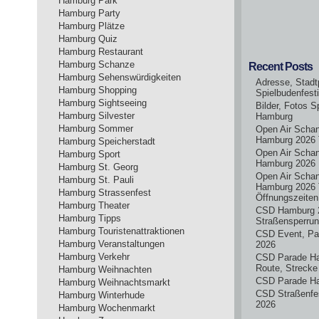
Hamburg Park
Hamburg Party
Hamburg Plätze
Hamburg Quiz
Hamburg Restaurant
Hamburg Schanze
Recent Posts
Hamburg Sehenswürdigkeiten
Adresse, Stadt
Hamburg Shopping
Spielbudenfest
Hamburg Sightseeing
Bilder, Fotos S
Hamburg Silvester
Hamburg
Hamburg Sommer
Open Air Scha
Hamburg 2026 
Hamburg Speicherstadt
Open Air Scha
Hamburg Sport
Hamburg 2026
Hamburg St. Georg
Open Air Scha
Hamburg St. Pauli
Hamburg 2026 
Hamburg Strassenfest
Öffnungszeiten
Hamburg Theater
CSD Hamburg 
Hamburg Tipps
Straßensperru
Hamburg Touristenattraktionen
CSD Event, Pa
Hamburg Veranstaltungen
2026
Hamburg Verkehr
CSD Parade H
Route, Strecke
Hamburg Weihnachten
CSD Parade H
Hamburg Weihnachtsmarkt
CSD Straßenfe
Hamburg Winterhude
2026
Hamburg Wochenmarkt