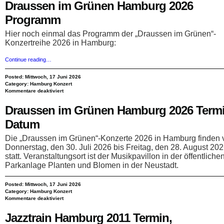
Draussen im Grünen Hamburg 2026
Programm
Hier noch einmal das Programm der „Draussen im Grünen“-
Konzertreihe 2026 in Hamburg:
Continue reading…
Posted: Mittwoch, 17 Juni 2026
Category:
Hamburg Konzert
für
Kommentare deaktiviert
Draussen
im
Draussen im Grünen Hamburg 2026 Termi
Grünen
Hamburg
2026
Datum
Programm
Die „Draussen im Grünen“-Konzerte 2026 in Hamburg finden 
Donnerstag, den 30. Juli 2026 bis Freitag, den 28. August 20
statt. Veranstaltungsort ist der Musikpavillon in der öffentliche
Parkanlage Planten und Blomen in der Neustadt.
Posted: Mittwoch, 17 Juni 2026
Category:
Hamburg Konzert
für
Kommentare deaktiviert
Draussen
im
Jazztrain Hamburg 2011 Termin,
Grünen
Hamburg