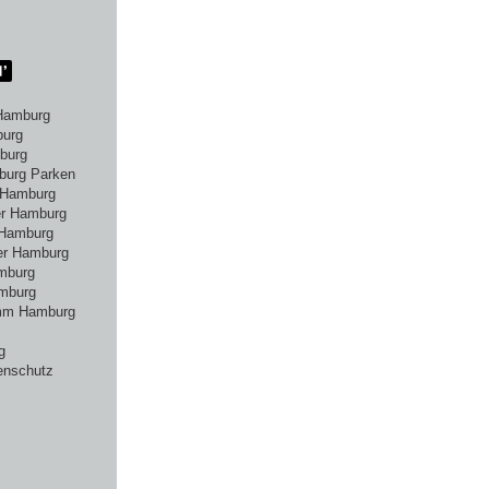
Hamburg
burg
burg
burg Parken
 Hamburg
er Hamburg
 Hamburg
er Hamburg
amburg
mburg
amm Hamburg
g
enschutz