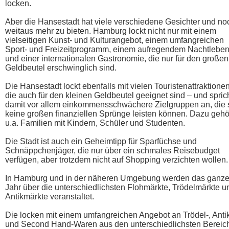
locken.
Aber die Hansestadt hat viele verschiedene Gesichter und no
weitaus mehr zu bieten. Hamburg lockt nicht nur mit einem
vielseitigen Kunst- und Kulturangebot, einem umfangreichen
Sport- und Freizeitprogramm, einem aufregendem Nachtlebe
und einer internationalen Gastronomie, die nur für den großen
Geldbeutel erschwinglich sind.
Die Hansestadt lockt ebenfalls mit vielen Touristenattraktionen
die auch für den kleinen Geldbeutel geeignet sind – und spric
damit vor allem einkommensschwächere Zielgruppen an, die 
keine großen finanziellen Sprünge leisten können. Dazu geh
u.a. Familien mit Kindern, Schüler und Studenten.
Die Stadt ist auch ein Geheimtipp für Sparfüchse und
Schnäppchenjäger, die nur über ein schmales Reisebudget
verfügen, aber trotzdem nicht auf Shopping verzichten wollen.
In Hamburg und in der näheren Umgebung werden das ganz
Jahr über die unterschiedlichsten Flohmärkte, Trödelmärkte u
Antikmärkte veranstaltet.
Die locken mit einem umfangreichen Angebot an Trödel-, Anti
und Second Hand-Waren aus den unterschiedlichsten Bereic