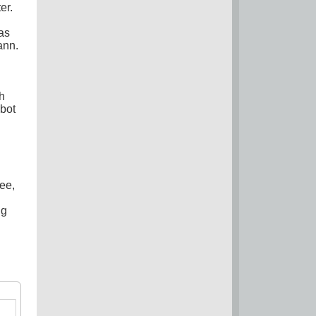
er.
as
ann.
h
bot
ee,
ig