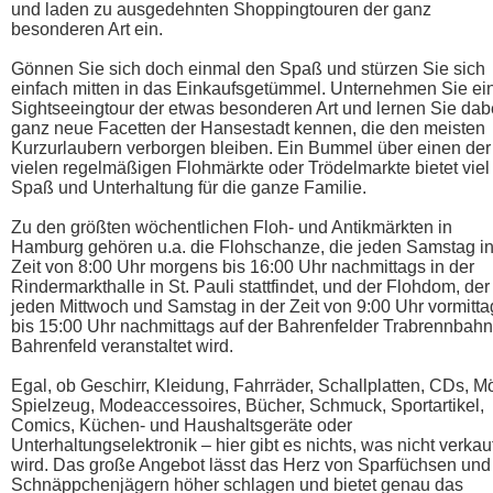
und laden zu ausgedehnten Shoppingtouren der ganz
besonderen Art ein.
Gönnen Sie sich doch einmal den Spaß und stürzen Sie sich
einfach mitten in das Einkaufsgetümmel. Unternehmen Sie ei
Sightseeingtour der etwas besonderen Art und lernen Sie dab
ganz neue Facetten der Hansestadt kennen, die den meisten
Kurzurlaubern verborgen bleiben. Ein Bummel über einen der
vielen regelmäßigen Flohmärkte oder Trödelmarkte bietet viel
Spaß und Unterhaltung für die ganze Familie.
Zu den größten wöchentlichen Floh- und Antikmärkten in
Hamburg gehören u.a. die Flohschanze, die jeden Samstag in
Zeit von 8:00 Uhr morgens bis 16:00 Uhr nachmittags in der
Rindermarkthalle in St. Pauli stattfindet, und der Flohdom, der
jeden Mittwoch und Samstag in der Zeit von 9:00 Uhr vormitta
bis 15:00 Uhr nachmittags auf der Bahrenfelder Trabrennbahn
Bahrenfeld veranstaltet wird.
Egal, ob Geschirr, Kleidung, Fahrräder, Schallplatten, CDs, M
Spielzeug, Modeaccessoires, Bücher, Schmuck, Sportartikel,
Comics, Küchen- und Haushaltsgeräte oder
Unterhaltungselektronik – hier gibt es nichts, was nicht verkau
wird. Das große Angebot lässt das Herz von Sparfüchsen und
Schnäppchenjägern höher schlagen und bietet genau das