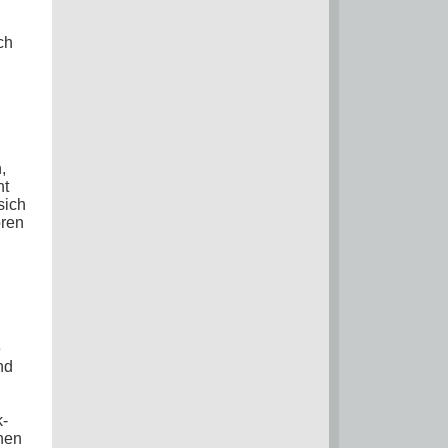
ch
n
,
ht
sich
ören
e
nd
k-
hen