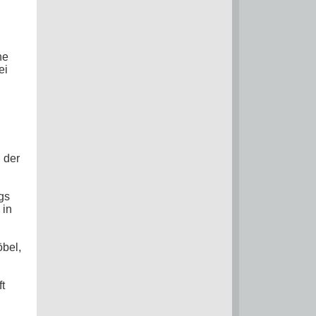
ne
ei
 der
gs
 in
öbel,
ft