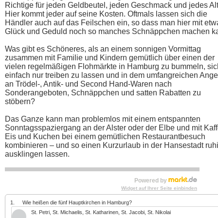
Richtige für jeden Geldbeutel, jeden Geschmack und jedes Alt
Hier kommt jeder auf seine Kosten. Oftmals lassen sich die
Händler auch auf das Feilschen ein, so dass man hier mit etw
Glück und Geduld noch so manches Schnäppchen machen k
Was gibt es Schöneres, als an einem sonnigen Vormittag
zusammen mit Familie und Kindern gemütlich über einen der
vielen regelmäßigen Flohmärkte in Hamburg zu bummeln, sic
einfach nur treiben zu lassen und in dem umfangreichen Ange
an Trödel-, Antik- und Second Hand-Waren nach
Sonderangeboten, Schnäppchen und satten Rabatten zu
stöbern?
Das Ganze kann man problemlos mit einem entspannten
Sonntagsspaziergang an der Alster oder der Elbe und mit Kaff
Eis und Kuchen bei einem gemütlichen Restaurantbesuch
kombinieren – und so einen Kurzurlaub in der Hansestadt ruh
ausklingen lassen.
Powered by
Widget auf Ihrer Seite einbinden
1.
Wie heißen die fünf Hauptkirchen in Hamburg?
St. Petri, St. Michaelis, St. Katharinen, St. Jacobi, St. Nikolai