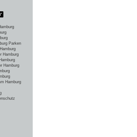
Hamburg
burg
burg
burg Parken
 Hamburg
er Hamburg
 Hamburg
er Hamburg
amburg
mburg
amm Hamburg
g
enschutz