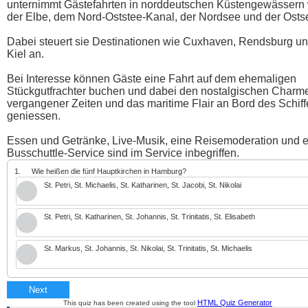
unternimmt Gästefahrten in norddeutschen Küstengewässern
der Elbe, dem Nord-Oststee-Kanal, der Nordsee und der Osts
Dabei steuert sie Destinationen wie Cuxhaven, Rendsburg u
Kiel an.
Bei Interesse können Gäste eine Fahrt auf dem ehemaligen
Stückgutfrachter buchen und dabei den nostalgischen Charm
vergangener Zeiten und das maritime Flair an Bord des Schiff
geniessen.
Essen und Getränke, Live-Musik, eine Reisemoderation und e
Busschuttle-Service sind im Service inbegriffen.
1.
Wie heißen die fünf Hauptkirchen in Hamburg?
St. Petri, St. Michaelis, St. Katharinen, St. Jacobi, St. Nikolai
St. Petri, St. Katharinen, St. Johannis, St. Trinitatis, St. Elisabeth
St. Markus, St. Johannis, St. Nikolai, St. Trinitatis, St. Michaelis
Next
HTML Quiz Generator
This quiz has been created using the tool