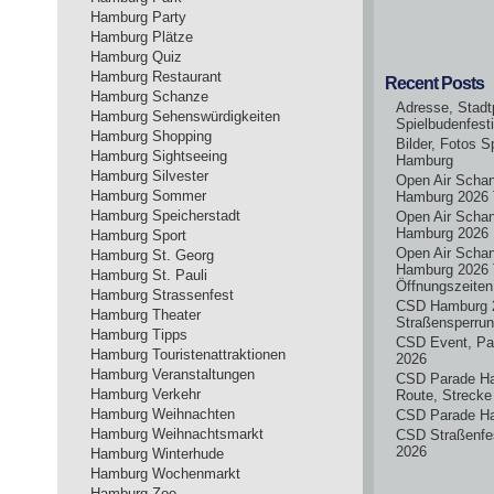
Hamburg Party
Hamburg Plätze
Hamburg Quiz
Hamburg Restaurant
Recent Posts
Hamburg Schanze
Adresse, Stadt
Hamburg Sehenswürdigkeiten
Spielbudenfest
Hamburg Shopping
Bilder, Fotos S
Hamburg Sightseeing
Hamburg
Hamburg Silvester
Open Air Scha
Hamburg Sommer
Hamburg 2026 
Hamburg Speicherstadt
Open Air Scha
Hamburg 2026
Hamburg Sport
Open Air Scha
Hamburg St. Georg
Hamburg 2026 
Hamburg St. Pauli
Öffnungszeiten
Hamburg Strassenfest
CSD Hamburg 
Hamburg Theater
Straßensperru
Hamburg Tipps
CSD Event, Pa
Hamburg Touristenattraktionen
2026
Hamburg Veranstaltungen
CSD Parade H
Hamburg Verkehr
Route, Strecke
Hamburg Weihnachten
CSD Parade H
Hamburg Weihnachtsmarkt
CSD Straßenfe
2026
Hamburg Winterhude
Hamburg Wochenmarkt
Hamburg Zoo