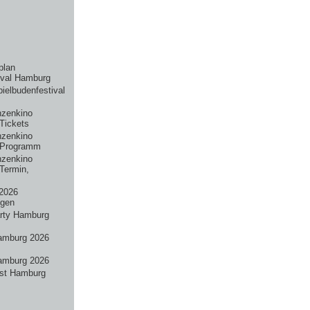
plan
ival Hamburg
pielbudenfestival
nzenkino
Tickets
nzenkino
 Programm
nzenkino
Termin,
2026
ngen
rty Hamburg
amburg 2026
amburg 2026
st Hamburg