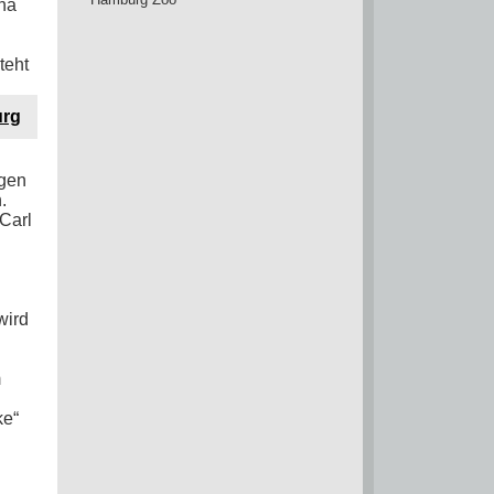
na
teht
urg
igen
.
Carl
wird
m
ke“