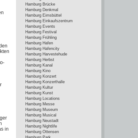
Hamburg Brücke
Hamburg Denkmal
en
Hamburg Eimsbüttel
Hamburg Einkaufszentrum
Hamburg Events
Hamburg Festival
Hamburg Frühling
Hamburg Hafen
 den
Hamburg Hafencity
kten
Hamburg Harvestehude
Hamburg Herbst
o-
Hamburg Kanal
Hamburg Kino
Hamburg Konzert
Hamburg Konzerthalle
r
Hamburg Kultur
Hamburg Kunst
Hamburg Locations
Hamburg Messe
Hamburg Museum
Hamburg Musical
ger
Hamburg Neustadt
h
Hamburg Nightlife
s in
Hamburg Ottensen
Hamburg Park