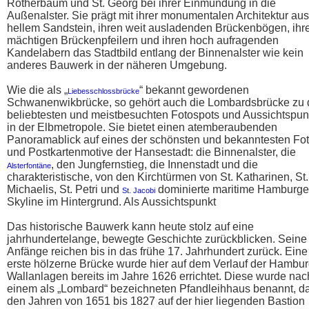
Rotherbaum und St. Georg bei ihrer Einmündung in die
Außenalster. Sie prägt mit ihrer monumentalen Architektur aus
hellem Sandstein, ihren weit ausladenden Brückenbögen, ihr
mächtigen Brückenpfeilern und ihren hoch aufragenden
Kandelabern das Stadtbild entlang der Binnenalster wie kein
anderes Bauwerk in der näheren Umgebung.
Wie die als „
“ bekannt gewordenen
Liebesschlossbrücke
Schwanenwikbrücke, so gehört auch die Lombardsbrücke zu
beliebtesten und meistbesuchten Fotospots und Aussichtspun
in der Elbmetropole. Sie bietet einen atemberaubenden
Panoramablick auf eines der schönsten und bekanntesten Fot
und Postkartenmotive der Hansestadt: die Binnenalster, die
, den Jungfernstieg, die Innenstadt und die
Alsterfontäne
charakteristische, von den Kirchtürmen von St. Katharinen, St.
Michaelis, St. Petri und
dominierte maritime Hamburge
St. Jacobi
Skyline im Hintergrund. Als Aussichtspunkt
Das historische Bauwerk kann heute stolz auf eine
jahrhundertelange, bewegte Geschichte zurückblicken. Seine
Anfänge reichen bis in das frühe 17. Jahrhundert zurück. Eine
erste hölzerne Brücke wurde hier auf dem Verlauf der Hambur
Wallanlagen bereits im Jahre 1626 errichtet. Diese wurde nac
einem als „Lombard“ bezeichneten Pfandleihhaus benannt, da
den Jahren von 1651 bis 1827 auf der hier liegenden Bastion