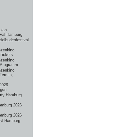
plan
ival Hamburg
pielbudenfestival
nzenkino
Tickets
nzenkino
 Programm
nzenkino
Termin,
2026
ngen
rty Hamburg
amburg 2026
amburg 2026
st Hamburg