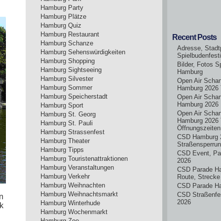
Hamburg Party
Hamburg Plätze
Hamburg Quiz
Hamburg Restaurant
Recent Posts
Hamburg Schanze
Adresse, Stadt
Hamburg Sehenswürdigkeiten
Spielbudenfest
Hamburg Shopping
Bilder, Fotos S
Hamburg Sightseeing
Hamburg
Hamburg Silvester
Open Air Scha
Hamburg Sommer
Hamburg 2026 
Hamburg Speicherstadt
Open Air Scha
Hamburg 2026
Hamburg Sport
Open Air Scha
Hamburg St. Georg
Hamburg 2026 
Hamburg St. Pauli
Öffnungszeiten
Hamburg Strassenfest
CSD Hamburg 
Hamburg Theater
Straßensperru
Hamburg Tipps
CSD Event, Pa
Hamburg Touristenattraktionen
2026
Hamburg Veranstaltungen
CSD Parade H
Hamburg Verkehr
Route, Strecke
Hamburg Weihnachten
CSD Parade H
Hamburg Weihnachtsmarkt
CSD Straßenfe
n
2026
Hamburg Winterhude
k
Hamburg Wochenmarkt
Hamburg Zoo