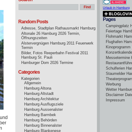
Urlaub in Hamburg
Pages
Random Posts
Campingplatz 
Adresse, Stadtplan Rathausmarkt Hamburg
Feiertage Ham
Altonale 26 Hamburg 2026 Termin,
Flohmarkt Ham
Öffnungszeiten
Flughafen Ham
Alstervergnügen Hamburg 2011 Feuerwerk
Kinoprogramm
Termin
Konzertkalend
Bilder, Fotos Reeperbahn Festival 2011
Hamburg St. Pauli
Messetermine
Hamburger Dom 2026 Termine
Restaurantführ
Schulferien H
Categories
Staumelder Ha
Kategorien
Theaterprogr
Allgemein
Werbung
Hamburg Altona
Wetter Hambur
Hamburg Altstadt
Disclaimer Dat
Hamburg Architektur
Impressum
Hamburg Ausflugsziele
Hamburg Aussenalster
Hamburg Barmbek
 und
Hamburg Behörden
ber
Hamburg Binnenalster
n
Hamburg Blankenese