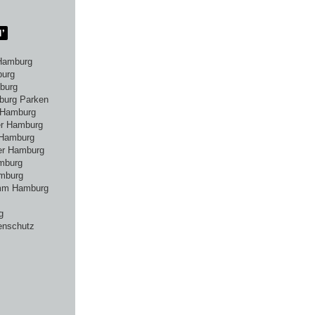
Hamburg
burg
burg
burg Parken
 Hamburg
er Hamburg
 Hamburg
er Hamburg
amburg
mburg
amm Hamburg
g
enschutz