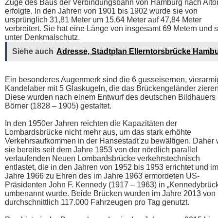
Zuge des Baus der Verbindungsbahn von Hamburg nach Alto
erfolgte. In den Jahren von 1901 bis 1902 wurde sie von
ursprünglich 31,81 Meter um 15,64 Meter auf 47,84 Meter
verbreitert. Sie hat eine Länge von insgesamt 69 Metern und s
unter Denkmalschutz.
Siehe auch
Adresse, Stadtplan Ellerntorsbrücke Hamb
Ein besonderes Augenmerk sind die 6 gusseisernen, vierarm
Kandelaber mit 5 Glaskugeln, die das Brückengeländer zieren
Diese wurden nach einem Entwurf des deutschen Bildhauers 
Börner (1828 – 1905) gestaltet.
In den 1950er Jahren reichten die Kapazitäten der
Lombardsbrücke nicht mehr aus, um das stark erhöhte
Verkehrsaufkommen in der Hansestadt zu bewältigen. Daher 
sie bereits seit dem Jahre 1953 von der nördlich parallel
verlaufenden Neuen Lombardsbrücke verkehrstechnisch
entlastet, die in den Jahren von 1952 bis 1953 errichtet und i
Jahre 1966 zu Ehren des im Jahre 1963 ermordeten US-
Präsidenten John F. Kennedy (1917 – 1963) in „Kennedybrüc
umbenannt wurde. Beide Brücken wurden im Jahre 2013 von
durchschnittlich 117.000 Fahrzeugen pro Tag genutzt.