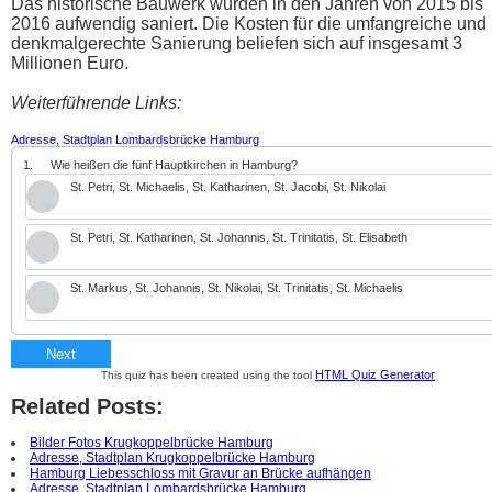
Das historische Bauwerk wurden in den Jahren von 2015 bis
2016 aufwendig saniert. Die Kosten für die umfangreiche und
denkmalgerechte Sanierung beliefen sich auf insgesamt 3
Millionen Euro.
Weiterführende Links:
Adresse, Stadtplan Lombardsbrücke Hamburg
1.
Wie heißen die fünf Hauptkirchen in Hamburg?
St. Petri, St. Michaelis, St. Katharinen, St. Jacobi, St. Nikolai
St. Petri, St. Katharinen, St. Johannis, St. Trinitatis, St. Elisabeth
St. Markus, St. Johannis, St. Nikolai, St. Trinitatis, St. Michaelis
Next
HTML Quiz Generator
This quiz has been created using the tool
Related Posts:
Bilder Fotos Krugkoppelbrücke Hamburg
Adresse, Stadtplan Krugkoppelbrücke Hamburg
Hamburg Liebesschloss mit Gravur an Brücke aufhängen
Adresse, Stadtplan Lombardsbrücke Hamburg