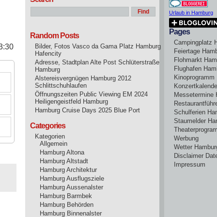
Urlaub in Hamburg
Pages
Random Posts
Campingplatz 
23:30
Bilder, Fotos Vasco da Gama Platz Hamburg
Feiertage Ham
Hafencity
Flohmarkt Ham
Adresse, Stadtplan Alte Post Schlüterstraße
Flughafen Ham
Hamburg
Kinoprogramm
Alstereisvergnügen Hamburg 2012
Schlittschuhlaufen
Konzertkalend
Öffnungszeiten Public Viewing EM 2024
Messetermine
Heiligengeistfeld Hamburg
Restaurantführ
Hamburg Cruise Days 2025 Blue Port
Schulferien H
Staumelder Ha
Categories
Theaterprogr
Kategorien
Werbung
Allgemein
Wetter Hambur
Hamburg Altona
Disclaimer Dat
Hamburg Altstadt
Impressum
Hamburg Architektur
Hamburg Ausflugsziele
Hamburg Aussenalster
Hamburg Barmbek
Hamburg Behörden
Hamburg Binnenalster