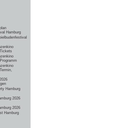
plan
ival Hamburg
pielbudenfestival
nzenkino
Tickets
nzenkino
 Programm
nzenkino
Termin,
2026
ngen
rty Hamburg
amburg 2026
amburg 2026
st Hamburg