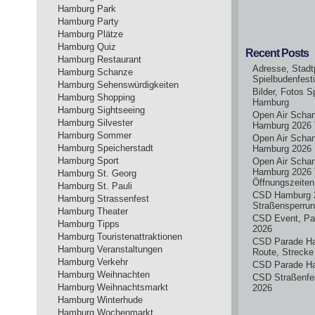
Hamburg Park
Hamburg Party
Hamburg Plätze
Hamburg Quiz
Recent Posts
Hamburg Restaurant
Adresse, Stadt
Hamburg Schanze
Spielbudenfest
Hamburg Sehenswürdigkeiten
Bilder, Fotos S
Hamburg Shopping
Hamburg
Hamburg Sightseeing
Open Air Scha
Hamburg Silvester
Hamburg 2026 
Hamburg Sommer
Open Air Scha
Hamburg Speicherstadt
Hamburg 2026
Hamburg Sport
Open Air Scha
Hamburg 2026 
Hamburg St. Georg
Öffnungszeiten
Hamburg St. Pauli
CSD Hamburg 
Hamburg Strassenfest
Straßensperru
Hamburg Theater
CSD Event, Pa
Hamburg Tipps
2026
Hamburg Touristenattraktionen
CSD Parade H
Hamburg Veranstaltungen
Route, Strecke
Hamburg Verkehr
CSD Parade H
Hamburg Weihnachten
CSD Straßenfe
Hamburg Weihnachtsmarkt
2026
Hamburg Winterhude
Hamburg Wochenmarkt