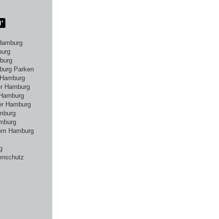
Hamburg
burg
burg
burg Parken
 Hamburg
er Hamburg
 Hamburg
er Hamburg
amburg
mburg
amm Hamburg
g
enschutz