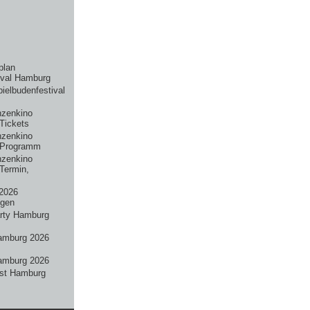
plan
ival Hamburg
pielbudenfestival
nzenkino
Tickets
nzenkino
 Programm
nzenkino
Termin,
2026
ngen
rty Hamburg
amburg 2026
amburg 2026
st Hamburg