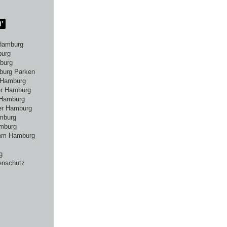
Hamburg
burg
burg
burg Parken
 Hamburg
er Hamburg
 Hamburg
er Hamburg
amburg
mburg
amm Hamburg
g
enschutz