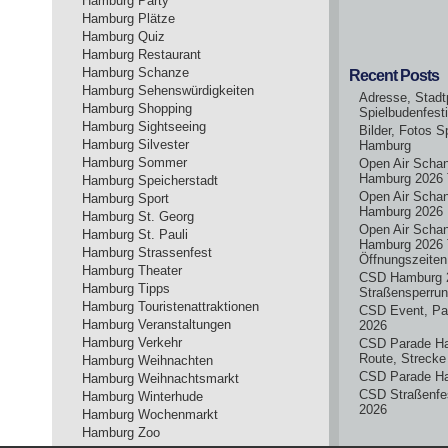
Hamburg Party
Hamburg Plätze
Hamburg Quiz
Hamburg Restaurant
Hamburg Schanze
Recent Posts
Hamburg Sehenswürdigkeiten
Adresse, Stadt
Hamburg Shopping
Spielbudenfest
Hamburg Sightseeing
Bilder, Fotos S
Hamburg Silvester
Hamburg
Hamburg Sommer
Open Air Scha
Hamburg 2026 
Hamburg Speicherstadt
Open Air Scha
Hamburg Sport
Hamburg 2026
Hamburg St. Georg
Open Air Scha
Hamburg St. Pauli
Hamburg 2026 
Hamburg Strassenfest
Öffnungszeiten
Hamburg Theater
CSD Hamburg 
Hamburg Tipps
Straßensperru
Hamburg Touristenattraktionen
CSD Event, Pa
Hamburg Veranstaltungen
2026
Hamburg Verkehr
CSD Parade H
Route, Strecke
Hamburg Weihnachten
CSD Parade H
Hamburg Weihnachtsmarkt
CSD Straßenfe
Hamburg Winterhude
2026
Hamburg Wochenmarkt
Hamburg Zoo