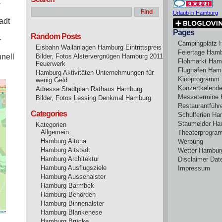
-
Urlaub in Hamburg
adt
Pages
Random Posts
-
Campingplatz 
Eisbahn Wallanlagen Hamburg Eintrittspreis
Feiertage Ham
hnell
Bilder, Fotos Alstervergnügen Hamburg 2011
Flohmarkt Ham
Feuerwerk
Flughafen Ham
Hamburg Aktivitäten Unternehmungen für
Kinoprogramm
wenig Geld
Konzertkalend
Adresse Stadtplan Rathaus Hamburg
Messetermine
Bilder, Fotos Lessing Denkmal Hamburg
Restaurantführ
Categories
Schulferien H
Staumelder Ha
Kategorien
Allgemein
Theaterprogr
Hamburg Altona
Werbung
Hamburg Altstadt
Wetter Hambur
Hamburg Architektur
Disclaimer Dat
Hamburg Ausflugsziele
Impressum
Hamburg Aussenalster
Hamburg Barmbek
Hamburg Behörden
Hamburg Binnenalster
Hamburg Blankenese
Hamburg Brücke