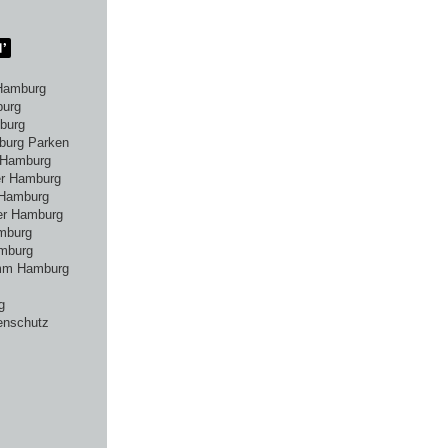
Hamburg
burg
burg
burg Parken
 Hamburg
er Hamburg
 Hamburg
er Hamburg
amburg
mburg
amm Hamburg
g
enschutz