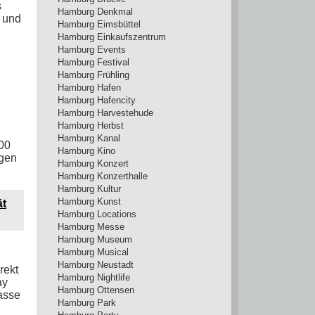
s
Hamburg Denkmal
 und
Hamburg Eimsbüttel
Hamburg Einkaufszentrum
Hamburg Events
Hamburg Festival
Hamburg Frühling
Hamburg Hafen
Hamburg Hafencity
Hamburg Harvestehude
Hamburg Herbst
Hamburg Kanal
:00
Hamburg Kino
agen
Hamburg Konzert
Hamburg Konzerthalle
Hamburg Kultur
Hamburg Kunst
ät
Hamburg Locations
Hamburg Messe
Hamburg Museum
Hamburg Musical
Hamburg Neustadt
rekt
Hamburg Nightlife
ay
Hamburg Ottensen
asse
Hamburg Park