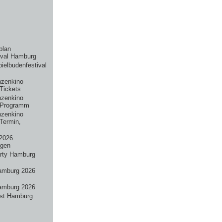
plan
ival Hamburg
pielbudenfestival
nzenkino
Tickets
nzenkino
 Programm
nzenkino
Termin,
2026
ngen
rty Hamburg
amburg 2026
amburg 2026
st Hamburg