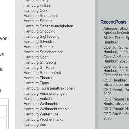
Hamburg Party
Hamburg Plätze
Hamburg Quiz
Hamburg Restaurant
Hamburg Schanze
Recent Posts
Hamburg Sehenswürdigkeiten
Adresse, Stadt
Hamburg Shopping
Spielbudenfest
Hamburg Sightseeing
Bilder, Fotos S
 von
Hamburg Silvester
Hamburg
Hamburg Sommer
Open Air Scha
Hamburg 2026 
Hamburg Speicherstadt
on
Open Air Scha
Hamburg Sport
Hamburg 2026
Hamburg St. Georg
Open Air Scha
Hamburg St. Pauli
00
Hamburg 2026 
Hamburg Strassenfest
Öffnungszeiten
Hamburg Theater
CSD Hamburg 
Hamburg Tipps
Straßensperru
Hamburg Touristenattraktionen
CSD Event, Pa
g
Hamburg Veranstaltungen
2026
Hamburg Verkehr
CSD Parade H
Route, Strecke
Hamburg Weihnachten
CSD Parade H
Hamburg Weihnachtsmarkt
CSD Straßenfe
Hamburg Winterhude
2026
Hamburg Wochenmarkt
Hamburg Zoo