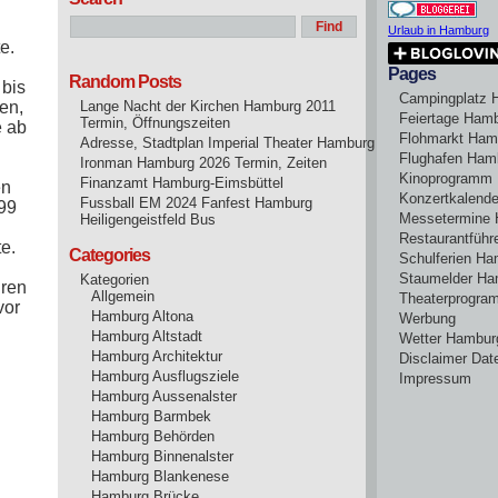
Urlaub in Hamburg
e.
Pages
Random Posts
 bis
Campingplatz 
en,
Lange Nacht der Kirchen Hamburg 2011
Feiertage Ham
Termin, Öffnungszeiten
e ab
Flohmarkt Ham
Adresse, Stadtplan Imperial Theater Hamburg
Flughafen Ham
Ironman Hamburg 2026 Termin, Zeiten
Kinoprogramm
Finanzamt Hamburg-Eimsbüttel
en
Konzertkalend
Fussball EM 2024 Fanfest Hamburg
,99
Messetermine
Heiligengeistfeld Bus
Restaurantführ
e.
Categories
Schulferien H
Staumelder Ha
Kategorien
hren
Allgemein
Theaterprogr
vor
Hamburg Altona
Werbung
Hamburg Altstadt
Wetter Hambur
Hamburg Architektur
Disclaimer Dat
Hamburg Ausflugsziele
Impressum
Hamburg Aussenalster
Hamburg Barmbek
Hamburg Behörden
Hamburg Binnenalster
Hamburg Blankenese
Hamburg Brücke